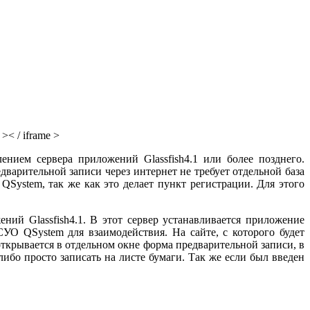
>< / ifrаmе >
ением сервера приложений Glassfish4.1 или более позднего.
варительной записи через интернет не требует отдельной база
ystem, так же как это делает пункт регистрации. Для этого
ий Glassfish4.1. В этот сервер устанавливается приложение
СУО QSystem для взаимодействия. На сайте, с которого будет
ткрывается в отдельном окне форма предварительной записи, в
ибо просто записать на листе бумаги. Так же если был введен