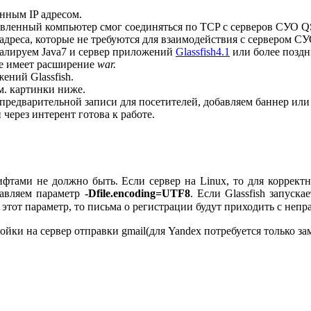
нным IP адресом.
овленный компьютер смог соединяться по TCP с серверов СУО Q
 адреса, которые не требуются для взаимодействия с сервером С
алируем Java7 и сервер приложений
Glassfish4.1
или более поздн
ие имеет расширение
war.
ений Glassfish.
. картинки ниже.
к предварительной записи для посетителей, добавляем баннер ил
через интерент готова к работе.
рифтами не должно быть. Если сервер на Linux, то для коррект
авляем параметр
-Dfile.encoding=UTF8
. Если Glassfish запуск
ь этот параметр, то письма о регистрации будут приходить с не
йки на сервер отправки gmail(для Yandex потребуется только зам