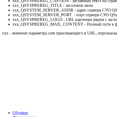
ххх_QSYSPREREG_CAPTION - заглавный текст на стран
ххх_QSYSPREREG_TITLE - заголовок окна
ххх_QSYSTEM_SERVER_ADDR - адрес сервера СУО QS
ххх_QSYSTEM_SERVER_PORT - порт сервера СУО QSy
ххх_QSYSPREREG_LOGO - URL картинки рядом с загла
xxx_QSYSPREREG_MAIL_CONTENT - Полный путь к файлу,
ххх - значение параметра
com
приезжающего в URL, персональн
QSystem