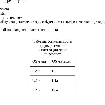
ице регистрации
ystem
stem
вным текстом
 содержимое которого будет отсылаться в качестве подтвер
ый для каждого отдельного клинта
Таблица совместимости
предварительной
регистрации через
интеренет
QSystem
QSysPreReg
1.2.9
1.2
1.2.9
1.1a
1.2.8
1.0a