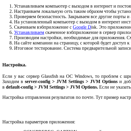
Устанавливаем компьютер с выходом в интернет и постоя
Настраиваем локальную сеть таким образом чтобы устан
Проверяем безопастность. Закрываем все другие порты и
На установленный компьютер с выходом в интерент инст
Скачиваем вэбприложение с
Google D
isk. Это приложен
Устанавливаем
скаченное вэбприложение в сервер прилож
Производим настройки, необходимые для приложения. См
На сайте компании на страницу, с которой будет доступ 
Итоговое тестирование. Система предварительной записи 
Настройка.
Если у вас сервер Glassfish на ОС Windows, то проблем с ш
Заходим в
server-config > JVM Settings > JVM Options
и доб
в
default-config > JVM Settings > JVM Options.
Если не указат
Настройка отправления результатов по почте. Тут пример настро
Настройка параметров приложения: