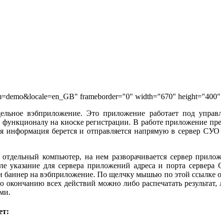
?com=demo&locale=en_GB" frameborder="0" width="670" height="400" 
дельное вэбприложение. Это приложение работает под управл
 функционалу на киоске регистрации. В работе приложение пред
 информация берется и отправляется напрямую в сервер СУО QS
отдельный компьютер, на нем разворачивается сервер приложен
ле указание для сервера приложений адреса и порта сервера 
ли баннер на вэбприложение. По щелчку мышью по этой ссылке о
о окончанию всех действий можно либо распечатать результат, л
ми.
ет: