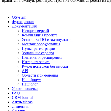
нравится, пожалуй, реализую. Пусть не обижаются ребята из Дам
QSystem
Функционал
Документация
История версий
Компиляция проекта
Установка ПО и эксплуатация
Монтаж оборудования
Пункт регистрации
Зональные сервера
Плагины и расширения
Интернет запись
Рулон номерков без киоска
API
Области применения
Наш форум
Наш блог
Уроки новичка
FAQ
CRM Journal
Анти-Магаз
Лицензия
Ссылки