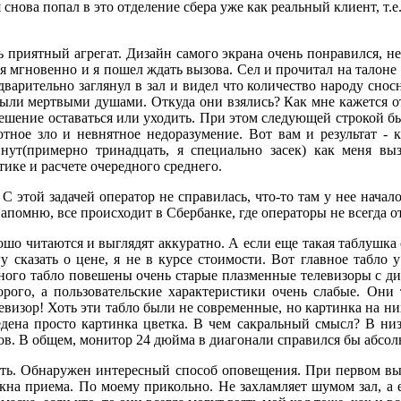
снова попал в это отделение сбера уже как реальный клиент, т.е.
нь приятный агрегат. Дизайн самого экрана очень понравился, 
я мгновенно и я пошел ждать вызова. Сел и прочитал на талоне
варительно заглянул в зал и видел что количество народу сносно
к были мертвыми душами. Откуда они взялись? Как мне кажется
решение оставаться или уходить. При этом следующей строкой 
лютное зло и невнятное недоразумение. Вот вам и результат 
нут(примерно тринадцать, я специально засек) как меня выз
ике и расчете очередного среднего.
С этой задачей оператор не справилась, что-то там у нее начал
 Напомню, все происходит в Сбербанке, где операторы не всегда 
шо читаются и выглядят аккуратно. А если еще такая таблушка 
 сказать о цене, я не в курсе стоимости. Вот главное табло у
авного табло повешены очень старые плазменные телевизоры с д
орого, а пользовательские характеристики очень слабые. Он
евизор! Хоть эти табло были не современные, но картинка на ни
едена просто картинка цветка. В чем сакральный смысл? В низу
тов. В общем, монитор 24 дюйма в диагонали справился бы абсо
ать. Обнаружен интересный способ оповещения. При первом выз
кна приема. По моему прикольно. Не захламляет шумом зал, а ес