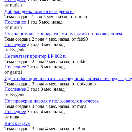
от
nurlan
Добрый день. помогите за деньги.
Тема создана 1 год 5 мес. назад, от
nurlan
Последнее
1 год 5 мес. назад
от
nurlan
Нужна помощь с аппаратными пультами и подключением
Тема создана 2 года 4 мес. назад, от
fab90
Последнее
2 года 3 мес. назад
от
Evgenic
Не печатает принтер EP-802 tu
Тема создана 2 года 9 мес. назад, от
niktel
Последнее
2 года 5 мес. назад
от
gasitel
Идентификация посетителя перед попаданием в очередь к усл
Тема создана 3 года 4 мес. назад, от
doc-comp
Последнее
3 года 3 мес. назад
от
Evgenic
Нет проверки пароля у пользователя в отчетах
Тема создана 3 года 4 мес. назад, от
mma
Последнее
3 года 4 мес. назад
от
mma
Киоск и java
Тема создана 3 года 4 мес. назад, от
Bnn