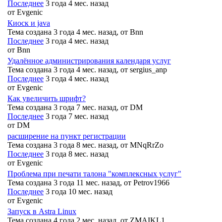
Последнее
3 года 4 мес. назад
от
Evgenic
Киоск и java
Тема создана 3 года 4 мес. назад, от
Bnn
Последнее
3 года 4 мес. назад
от
Bnn
Удалённое администрирования календаря услуг
Тема создана 3 года 4 мес. назад, от
sergius_anp
Последнее
3 года 4 мес. назад
от
Evgenic
Как увеличить шрифт?
Тема создана 3 года 7 мес. назад, от
DM
Последнее
3 года 7 мес. назад
от
DM
расширение на пункт регистрации
Тема создана 3 года 8 мес. назад, от
MNqRrZo
Последнее
3 года 8 мес. назад
от
Evgenic
Проблема при печати талона "комплексных услуг"
Тема создана 3 года 11 мес. назад, от
Petrov1966
Последнее
3 года 10 мес. назад
от
Evgenic
Запуск в Astra Linux
Тема создана 4 года 2 мес. назад, от
ZMAIKL1