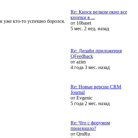
Re: Киоск велком окно все
кнопки в ...
и уже кто-то успешно боролся.
от
10baset
5 мес. 2 нед. назад
Re: Дизайн приложения
QFeedback
от
azim
4 года 3 мес. назад
Re: Новые версии CRM
Journal
от
Evgenic
5 года 2 мес. назад
Re: Что с форумом
произошло?
от
QruRu