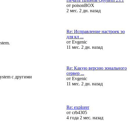
Печать талонов Qsystem 23.1
от
poisonBOX
2 мес. 2 дн. назад
Re: Исправление настроек эо
для кл ...
от
Evgenic
stem.
11 мес. 2 дн. назад
Re: Какую версию зонального
сервер ...
ystem с другими
от
Evgenic
11 мес. 2 дн. назад
Re: explorer
от
crb4305
4 года 2 мес. назад