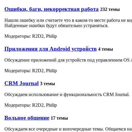
Ошибки, баги, некорректная работа
232 темы
Нашли ошибку или считаете что в каком-то месте работа не 
Найденные ошибки будут обязательно устраняться.
Модераторы:
R2D2
,
Philip
Приложения для Android устройств
4 темы
Обсуждение приложений для устройств под управлением OS A
Модераторы:
R2D2
,
Philip
CRM Journal
3 темы
Обсуждаем использование и функциональность CRM Journal.
Модераторы:
R2D2
,
Philip
Вольное общение
17 темы
Обсуждаем все очередные и внеочередные темы. Общаемся на