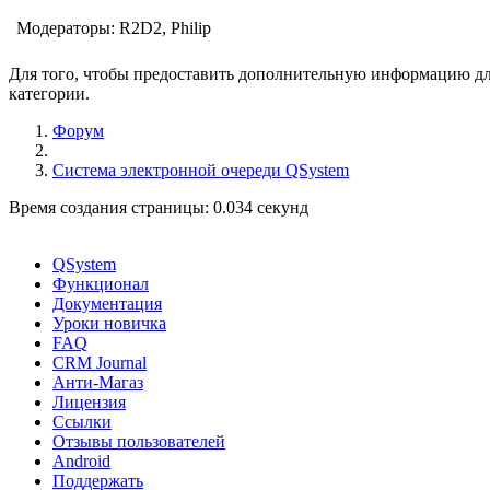
Модераторы:
R2D2
,
Philip
Для того, чтобы предоставить дополнительную информацию для
категории.
Форум
Система электронной очереди QSystem
Время создания страницы: 0.034 секунд
QSystem
Функционал
Документация
Уроки новичка
FAQ
CRM Journal
Анти-Магаз
Лицензия
Ссылки
Отзывы пользователей
Android
Поддержать