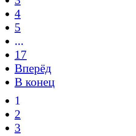
4
5
...
17
Вперёд
В конец
1
2
3