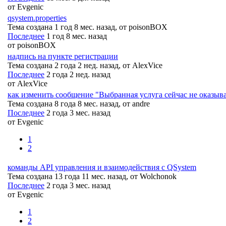
от
Evgenic
qsystem.properties
Тема создана 1 год 8 мес. назад, от
poisonBOX
Последнее
1 год 8 мес. назад
от
poisonBOX
надпись на пункте регистрации
Тема создана 2 года 2 нед. назад, от
AlexVice
Последнее
2 года 2 нед. назад
от
AlexVice
как изменить сообщение "Выбранная услуга сейчас не оказыв
Тема создана 8 года 8 мес. назад, от
andre
Последнее
2 года 3 мес. назад
от
Evgenic
1
2
команды API управления и взаимодействия с QSystem
Тема создана 13 года 11 мес. назад, от
Wolchonok
Последнее
2 года 3 мес. назад
от
Evgenic
1
2