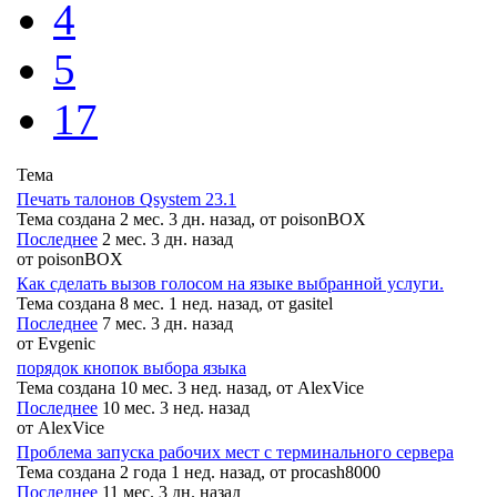
4
5
17
Тема
Печать талонов Qsystem 23.1
Тема создана 2 мес. 3 дн. назад, от
poisonBOX
Последнее
2 мес. 3 дн. назад
от
poisonBOX
Как сделать вызов голосом на языке выбранной услуги.
Тема создана 8 мес. 1 нед. назад, от
gasitel
Последнее
7 мес. 3 дн. назад
от
Evgenic
порядок кнопок выбора языка
Тема создана 10 мес. 3 нед. назад, от
AlexVice
Последнее
10 мес. 3 нед. назад
от
AlexVice
Проблема запуска рабочих мест с терминального сервера
Тема создана 2 года 1 нед. назад, от
procash8000
Последнее
11 мес. 3 дн. назад