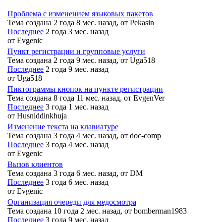
Проблема с изменением языковых пакетов
Тема создана 2 года 8 мес. назад, от
Pekasin
Последнее
2 года 3 мес. назад
от
Evgenic
Пункт регистрации и групповые услуги
Тема создана 2 года 9 мес. назад, от
Uga518
Последнее
2 года 9 мес. назад
от
Uga518
Пиктограммы кнопок на пункте регистрации
Тема создана 8 года 11 мес. назад, от
EvgenVer
Последнее
3 года 1 мес. назад
от
Husniddinkhuja
Изменение текста на клавиатуре
Тема создана 3 года 4 мес. назад, от
doc-comp
Последнее
3 года 4 мес. назад
от
Evgenic
Вызов клиентов
Тема создана 3 года 6 мес. назад, от
DM
Последнее
3 года 6 мес. назад
от
Evgenic
Организация очереди для медосмотра
Тема создана 10 года 2 мес. назад, от
bomberman1983
Последнее
3 года 9 мес. назад