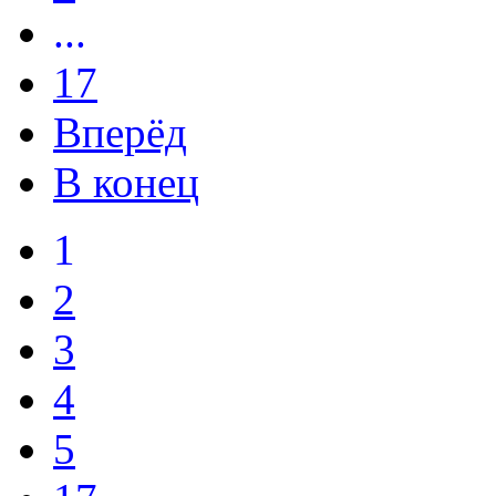
...
17
Вперёд
В конец
1
2
3
4
5