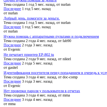
срочно нужна помощь за деньги
Тема создана 1 год 5 мес. назад, от
nurlan
Последнее
1 год 5 мес. назад
от
nurlan
Добрый день. помогите за деньги.
Тема создана 1 год 5 мес. назад, от
nurlan
Последнее
1 год 5 мес. назад
от
nurlan
Нужна помощь с аппаратными пультами и подключением
Тема создана 2 года 4 мес. назад, от
fab90
Последнее
2 года 3 мес. назад
от
Evgenic
Не печатает принтер EP-802 tu
Тема создана 2 года 9 мес. назад, от
niktel
Последнее
2 года 5 мес. назад
от
gasitel
Идентификация посетителя перед попаданием в очередь к усл
Тема создана 3 года 4 мес. назад, от
doc-comp
Последнее
3 года 3 мес. назад
от
Evgenic
Нет проверки пароля у пользователя в отчетах
Тема создана 3 года 4 мес. назад, от
mma
Последнее
3 года 4 мес. назад
от
mma