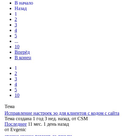
В начало
Назад
1
2
3
4
5
...
10
Вперёд
В конец
1
2
3
4
5
10
Тема
Исправление настроек эо для клиентов с кодом с сайта
Тема создана 1 год 3 нед. назад, от
CSM
Последнее
11 мес. 1 день назад
от
Evgenic