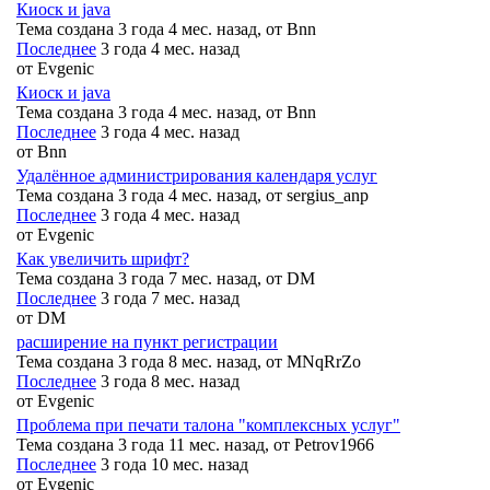
Киоск и java
Тема создана 3 года 4 мес. назад, от
Bnn
Последнее
3 года 4 мес. назад
от
Evgenic
Киоск и java
Тема создана 3 года 4 мес. назад, от
Bnn
Последнее
3 года 4 мес. назад
от
Bnn
Удалённое администрирования календаря услуг
Тема создана 3 года 4 мес. назад, от
sergius_anp
Последнее
3 года 4 мес. назад
от
Evgenic
Как увеличить шрифт?
Тема создана 3 года 7 мес. назад, от
DM
Последнее
3 года 7 мес. назад
от
DM
расширение на пункт регистрации
Тема создана 3 года 8 мес. назад, от
MNqRrZo
Последнее
3 года 8 мес. назад
от
Evgenic
Проблема при печати талона "комплексных услуг"
Тема создана 3 года 11 мес. назад, от
Petrov1966
Последнее
3 года 10 мес. назад
от
Evgenic